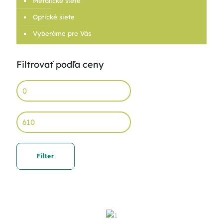
Metalické siete
Optické siete
Vyberáme pre Vás
Filtrovať podľa ceny
Min
price
Max
price
Filter