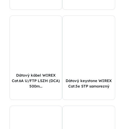
Dátový kábel WIREX
Cat.6A U/FTP LSZH (DCA)
Dátový keystone WIREX
500m...
Cat.5e STP samorezný