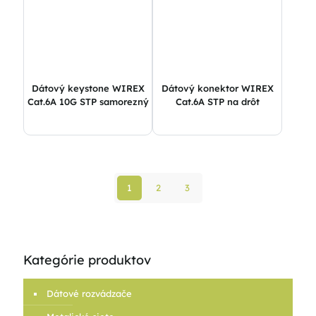
Dátový keystone WIREX
Dátový konektor WIREX
Cat.6A 10G STP samorezný
Cat.6A STP na drôt
1
2
3
Kategórie produktov
Dátové rozvádzače