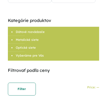
Kategórie produktov
Dátové rozvádzače
Metalické siete
Optické siete
Vyberáme pre Vás
Filtrovať podľa ceny
Min
Max
Price:
—
price
price
Filter