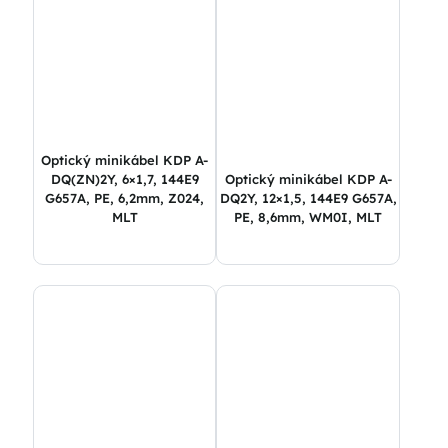
Optický minikábel KDP A-
DQ(ZN)2Y, 6×1,7, 144E9
Optický minikábel KDP A-
G657A, PE, 6,2mm, Z024,
DQ2Y, 12×1,5, 144E9 G657A,
MLT
PE, 8,6mm, WM0I, MLT