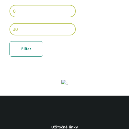
Min
price
Max
price
Filter
Užitočné linky