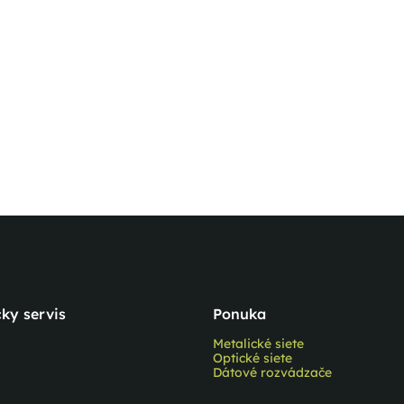
ky servis
Ponuka
Metalické siete
Optické siete
Dátové rozvádzače