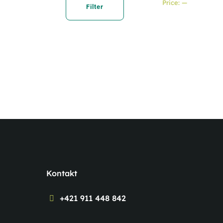
Price:
—
price
price
Filter
Kontakt
+421 911 448 842