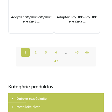
Adaptér SC/UPC-SC/UPC
Adaptér SC/UPC-SC/UPC
MM OM2 ...
MM OM3 ...
1
2
3
4
…
45
46
47
Kategórie produktov
Dátové rozvádzače
Metalické siete