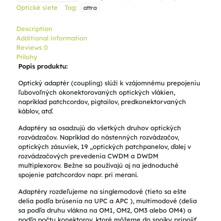
Optické siete
Tag:
attra
Description
Additional information
Reviews
0
Prílohy
Popis produktu:
Optický adaptér (coupling) slúži k vzájomnému prepojeniu
ľubovoľných okonektorovaných optických vlákien,
napríklad patchcordov, pigtailov, predkonektorvaných
káblov, atď.
Adaptéry sa osadzujú do všetkých druhov optických
rozvádzačov. Napríklad do nástenných rozvádzačov,
optických zásuviek, 19 „optických patchpanelov, ďalej v
rozvádzačových prevedenia CWDM a DWDM
multiplexorov. Bežne sa používajú aj na jednoduché
spojenie patchcordov napr. pri meraní.
Adaptéry rozdeľujeme na singlemodové (tieto sa ešte
delia podľa brúsenia na UPC a APC ), multimodové (delia
sa podľa druhu vlákna na OM1, OM2, OM3 alebo OM4) a
podľa počtu konektorov, ktoré môžeme do spojky pripojiť,