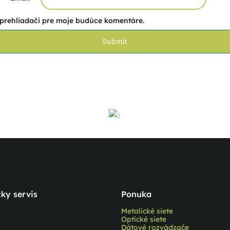
 prehliadači pre moje budúce komentáre.
ky servis
Ponuka
Metalické siete
Optické siete
Dátové rozvádzače