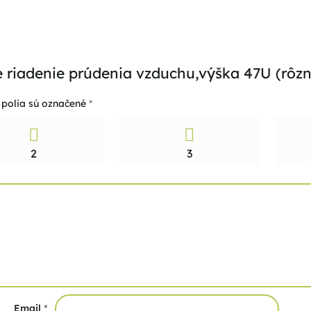
re riadenie prúdenia vzduchu,výška 47U (rôzn
polia sú označené
*
2
3
Email
*