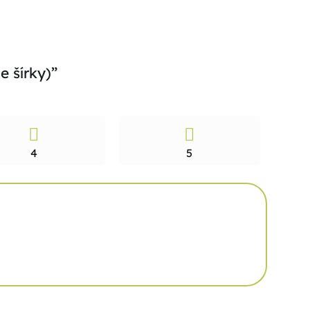
e šírky)”
4
5