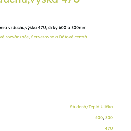
enia vzduchu,výška 47U, šírky 600 a 800mm
vé rozvádzače
,
Serverovne a Dátové centrá
Studená/Teplá Ulička
600
,
800
47U