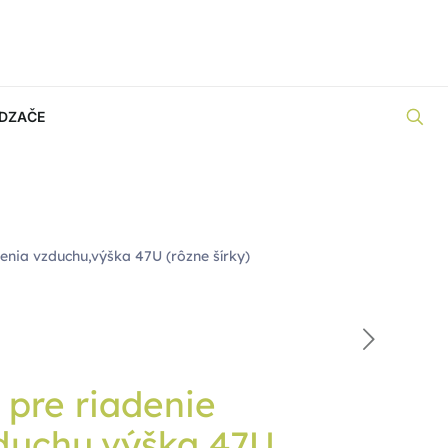
DZAČE
enia vzduchu,výška 47U (rôzne šírky)
 pre riadenie
duchu,výška 47U