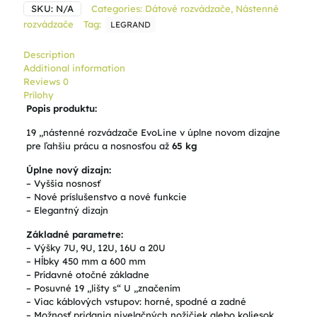
SKU:
N/A
Categories:
Dátové rozvádzače
,
Nástenné
rozvádzače
Tag:
LEGRAND
Description
Additional information
Reviews
0
Prílohy
Popis produktu:
19 „nástenné rozvádzače EvoLine v úplne novom dizajne
pre ľahšiu prácu a nosnosťou až
65 kg
Úplne nový dizajn:
– Vyššia nosnosť
– Nové príslušenstvo a nové funkcie
– Elegantný dizajn
Základné parametre:
– Výšky 7U, 9U, 12U, 16U a 20U
– Hĺbky 450 mm a 600 mm
– Prídavné otočné základne
– Posuvné 19 „lišty s“ U „značením
– Viac káblových vstupov: horné, spodné a zadné
– Možnosť pridania nivelačných nožičiek alebo koliesok