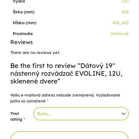
Výška
12U
Šírka (mm)
600
Hĺbka (mm)
450
,
600
Prostredie
Vnútorné
Reviews
There are no reviews yet.
Be the first to review “Dátový 19″
nástenný rozvádzač EVOLINE, 12U,
sklenené dvere”
Vaša e-mailová adresa nebude zverejnená.
Vyžadované
polia sú označené
*
Your
rating
*