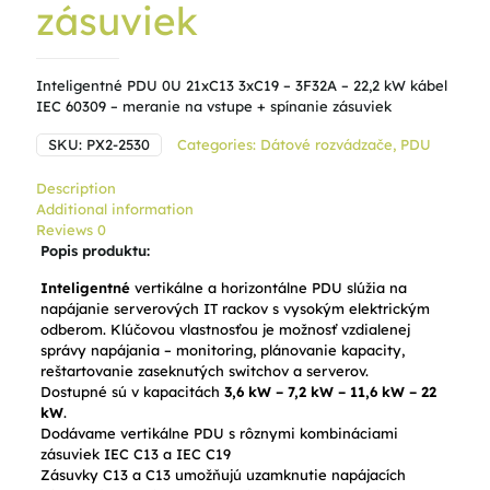
zásuviek
Inteligentné PDU 0U 21xC13 3xC19 – 3F32A – 22,2 kW kábel
IEC 60309 – meranie na vstupe + spínanie zásuviek
SKU:
PX2-2530
Categories:
Dátové rozvádzače
,
PDU
Description
Additional information
Reviews
0
Popis produktu:
Inteligentné
vertikálne a horizontálne PDU slúžia na
napájanie serverových IT rackov s vysokým elektrickým
odberom. Klúčovou vlastnosťou je možnosť vzdialenej
správy napájania – monitoring, plánovanie kapacity,
reštartovanie zaseknutých switchov a serverov.
Dostupné sú v kapacitách
3,6 kW – 7,2 kW – 11,6 kW – 22
kW
.
Dodávame vertikálne PDU s rôznymi kombináciami
zásuviek IEC C13 a IEC C19
Zásuvky C13 a C13 umožňujú uzamknutie napájacích