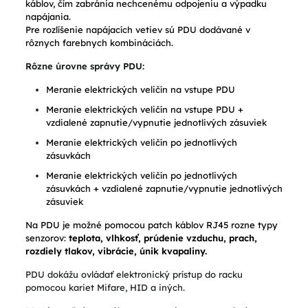
káblov, čím zabránia nechcenému odpojeniu a výpadku
napájania.
Pre rozlíšenie napájacích vetiev sú PDU dodávané v
rôznych farebnych kombináciách.
Rôzne úrovne správy PDU:
Meranie elektrických veličín na vstupe PDU
Meranie elektrických veličín na vstupe PDU +
vzdialené zapnutie/vypnutie jednotlivých zásuviek
Meranie elektrických veličín po jednotlivých
zásuvkách
Meranie elektrických veličín po jednotlivých
zásuvkách + vzdialené zapnutie/vypnutie jednotlivých
zásuviek
Na PDU je možné pomocou patch káblov RJ45 rozne typy
senzorov:
teplota, vlhkosť, prúdenie vzduchu, prach,
rozdiely tlakov, vibrácie, únik kvapaliny.
PDU dokážu ovládať elektronický prístup do racku
pomocou kariet Mifare, HID a iných.