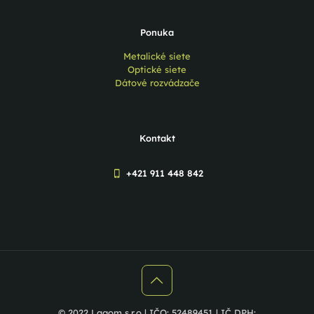
Ponuka
Metalické siete
Optické siete
Dátové rozvádzače
Kontakt
+421 911 448 842
© 2022 Lagom s.r.o | IČO: 52489451 | IČ DPH: