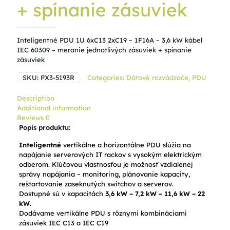
+ spínanie zásuviek
Inteligentné PDU 1U 6xC13 2xC19 – 1F16A – 3,6 kW kábel
IEC 60309 – meranie jednotlivých zásuviek + spínanie
zásuviek
SKU:
PX3-5193R
Categories:
Dátové rozvádzače
,
PDU
Description
Additional information
Reviews
0
Popis produktu:
Inteligentné
vertikálne a horizontálne PDU slúžia na
napájanie serverových IT rackov s vysokým elektrickým
odberom. Klúčovou vlastnosťou je možnosť vzdialenej
správy napájania – monitoring, plánovanie kapacity,
reštartovanie zaseknutých switchov a serverov.
Dostupné sú v kapacitách
3,6 kW – 7,2 kW – 11,6 kW – 22
kW
.
Dodávame vertikálne PDU s rôznymi kombináciami
zásuviek IEC C13 a IEC C19