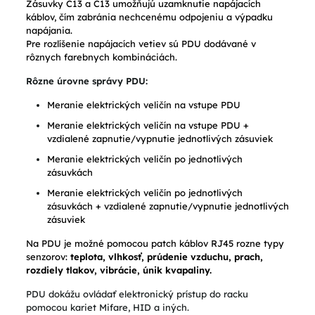
Zásuvky C13 a C13 umožňujú uzamknutie napájacích
káblov, čím zabránia nechcenému odpojeniu a výpadku
napájania.
Pre rozlíšenie napájacích vetiev sú PDU dodávané v
rôznych farebnych kombináciách.
Rôzne úrovne správy PDU:
Meranie elektrických veličín na vstupe PDU
Meranie elektrických veličín na vstupe PDU +
vzdialené zapnutie/vypnutie jednotlivých zásuviek
Meranie elektrických veličín po jednotlivých
zásuvkách
Meranie elektrických veličín po jednotlivých
zásuvkách + vzdialené zapnutie/vypnutie jednotlivých
zásuviek
Na PDU je možné pomocou patch káblov RJ45 rozne typy
senzorov:
teplota, vlhkosť, prúdenie vzduchu, prach,
rozdiely tlakov, vibrácie, únik kvapaliny.
PDU dokážu ovládať elektronický prístup do racku
pomocou kariet Mifare, HID a iných.