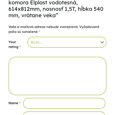
komora Elplast vodotesná,
614x812mm, nosnosť 1,5T, hĺbka 540
mm, vrátane veka”
Vaša e-mailová adresa nebude zverejnená.
Vyžadované
polia sú označené
*
Your
rating
*
Name
*