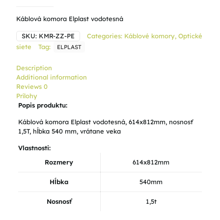
Káblová komora Elplast vodotesná
SKU:
KMR-ZZ-PE
Categories:
Káblové komory
,
Optické
siete
Tag:
ELPLAST
Description
Additional information
Reviews
0
Prílohy
Popis produktu:
Káblová komora Elplast vodotesná, 614x812mm, nosnosť
1,5T, hĺbka 540 mm, vrátane veka
Vlastnosti:
Rozmery
614x812mm
Hĺbka
540mm
Nosnosť
1,5t