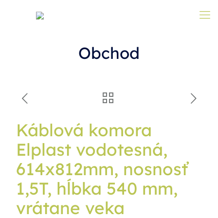
Obchod
Káblová komora
Elplast vodotesná,
614x812mm, nosnosť
1,5T, hĺbka 540 mm,
vrátane veka