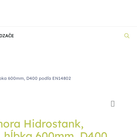
DZAČE
ĺbka 600mm, D400 podľa EN14802
ora Hidrostank,
 hĺbka 600mm, D400