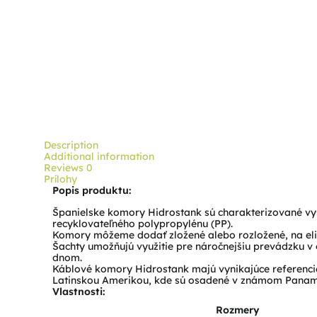
Description
Additional information
Reviews
0
Prílohy
Popis produktu:
Španielske komory Hidrostank sú charakterizované vy
recyklovateľného polypropylénu (PP).
Komory môžeme dodať zložené alebo rozložené, na eli
Šachty umožňujú využitie pre náročnejšiu prevádzku v
dnom.
Káblové komory Hidrostank majú vynikajúce referencie
Latinskou Amerikou, kde sú osadené v známom Panam
Vlastnosti:
Rozmery