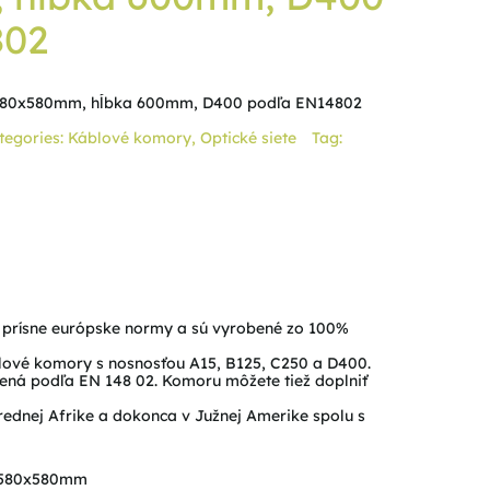
802
 580x580mm, hĺbka 600mm, D400 podľa EN14802
tegories:
Káblové komory
,
Optické siete
Tag:
ú prísne európske normy a sú vyrobené zo 100%
lové komory s nosnosťou A15, B125, C250 a D400.
lená podľa EN 148 02. Komoru môžete tiež doplniť
ednej Afrike a dokonca v Južnej Amerike spolu s
580x580mm