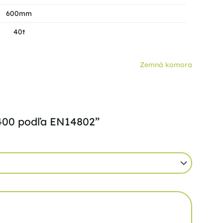
600mm
40t
Zemná komora
D400 podľa EN14802”