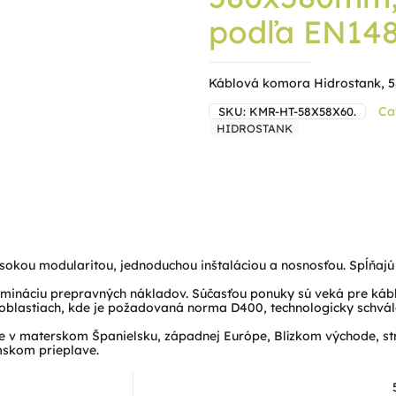
podľa EN14
Káblová komora Hidrostank,
Ca
SKU:
KMR-HT-58X58X60.
HIDROSTANK
sokou modularitou, jednoduchou inštaláciou a nosnosťou. Spĺňaj
mináciu prepravných nákladov. Súčasťou ponuky sú veká pre káb
 oblastiach, kde je požadovaná norma D400, technologicky schvá
 v materskom Španielsku, západnej Európe, Blízkom východe, str
skom prieplave.