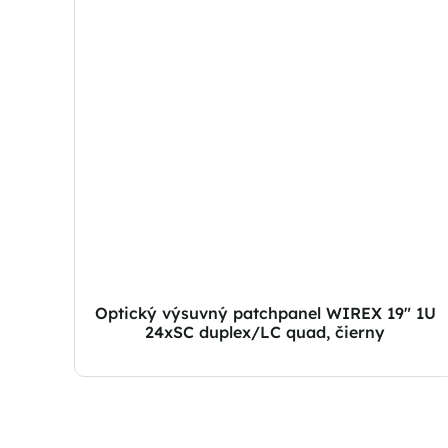
Optický výsuvný patchpanel WIREX 19″ 1U
24xSC duplex/LC quad, čierny