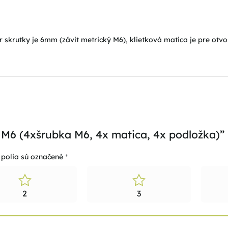
skrutky je 6mm (závit metrický M6), klietková matica je pre otvo
a M6 (4xšrubka M6, 4x matica, 4x podložka)”
polia sú označené
*
2
3