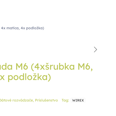
 4x matica, 4x podložka)
da M6 (4xšrubka M6,
4x podložka)
Dátové rozvádzače
,
Príslušenstvo
Tag:
WIREX