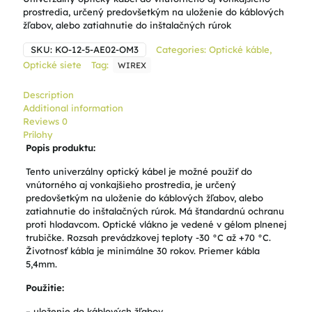
prostredia, určený predovšetkým na uloženie do káblových
žľabov, alebo zatiahnutie do inštalačných rúrok
SKU:
KO-12-5-AE02-OM3
Categories:
Optické káble
,
Optické siete
Tag:
WIREX
Description
Additional information
Reviews
0
Prílohy
Popis produktu:
Tento univerzálny optický kábel je možné použiť do
vnútorného aj vonkajšieho prostredia, je určený
predovšetkým na uloženie do káblových žľabov, alebo
zatiahnutie do inštalačných rúrok. Má štandardnú ochranu
proti hlodavcom. Optické vlákno je vedené v gélom plnenej
trubičke. Rozsah prevádzkovej teploty -30 °C až +70 °C.
Životnosť kábla je minimálne 30 rokov. Priemer kábla
5,4mm.
Použitie:
– uloženie do káblových žľabov