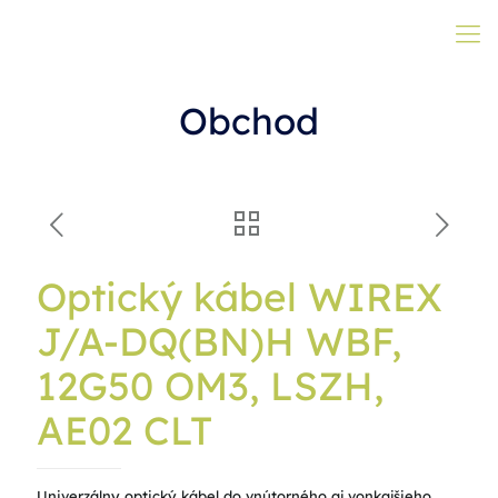
Obchod
Optický kábel WIREX
J/A-DQ(BN)H WBF,
12G50 OM3, LSZH,
AE02 CLT
Univerzálny optický kábel do vnútorného aj vonkajšieho