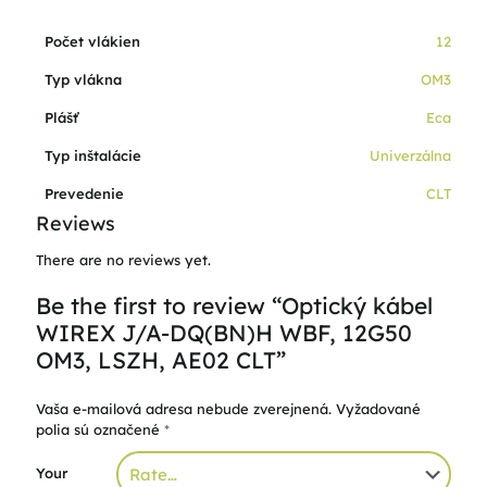
Počet vlákien
12
Typ vlákna
OM3
Plášť
Eca
Typ inštalácie
Univerzálna
Prevedenie
CLT
Reviews
There are no reviews yet.
Be the first to review “Optický kábel
WIREX J/A-DQ(BN)H WBF, 12G50
OM3, LSZH, AE02 CLT”
Vaša e-mailová adresa nebude zverejnená.
Vyžadované
polia sú označené
*
Your