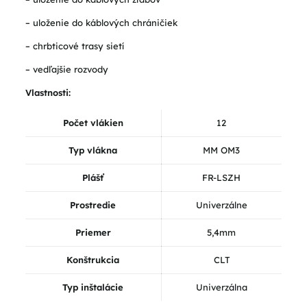
– uloženie do káblových chráničiek
– chrbticové trasy sietí
– vedľajšie rozvody
Vlastnosti:
Počet vlákien
12
Typ vlákna
MM OM3
Plášť
FR-LSZH
Prostredie
Univerzálne
Priemer
5,4mm
Konštrukcia
CLT
Typ inštalácie
Univerzálna