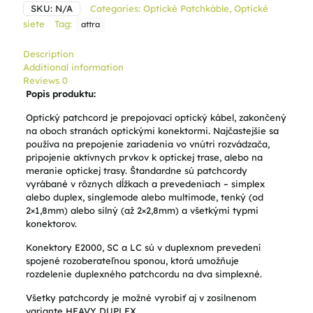
SKU:
N/A
Categories:
Optické Patchkáble
,
Optické
siete
Tag:
attra
Description
Additional information
Reviews
0
Popis produktu:
Optický patchcord je prepojovací optický kábel, zakončený
na oboch stranách optickými konektormi. Najčastejšie sa
používa na prepojenie zariadenia vo vnútri rozvádzača,
pripojenie aktívnych prvkov k optickej trase, alebo na
meranie optickej trasy. Štandardne sú patchcordy
vyrábané v rôznych dĺžkach a prevedeniach – simplex
alebo duplex, singlemode alebo multimode, tenký (od
2×1,8mm) alebo silný (až 2×2,8mm) a všetkými typmi
konektorov.
Konektory E2000, SC a LC sú v duplexnom prevedení
spojené rozoberateľnou sponou, ktorá umožňuje
rozdelenie duplexného patchcordu na dva simplexné.
Všetky patchcordy je možné vyrobiť aj v zosilnenom
variante HEAVY DUPLEX.