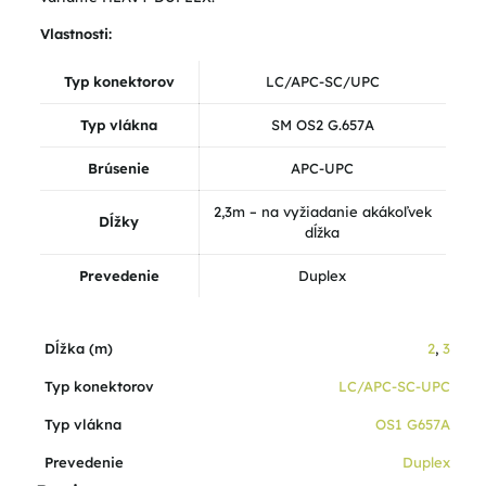
Vlastnosti:
Typ konektorov
LC/APC-SC/UPC
Typ vlákna
SM OS2 G.657A
Brúsenie
APC-UPC
2,3m – na vyžiadanie akákoľvek
Dĺžky
dĺžka
Prevedenie
Duplex
Dĺžka (m)
2
,
3
Typ konektorov
LC/APC-SC-UPC
Typ vlákna
OS1 G657A
Prevedenie
Duplex