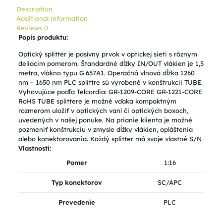
Description
Additional information
Reviews
0
Popis produktu:
Optický splitter je pasívny prvok v optickej sieti s rôznym
deliacim pomerom. Štandardné dĺžky IN/OUT vlákien je 1,5
metra, vlákno typu G.657A1. Operačná vlnová dĺžka 1260
nm – 1650 nm PLC splittre sú vyrobené v konštrukcii TUBE.
Vyhovujúce podľa Telcordia: GR-1209-CORE GR-1221-CORE
RoHS TUBE splittere je možné vďaka kompaktným
rozmerom uložiť v optických vaní či optických boxoch,
uvedených v našej ponuke. Na prianie klienta je možné
pozmeniť konštrukciu v zmysle dĺžky vlákien, opláštenia
alebo konektorovania. Každý splitter má svoje vlastné S/N
Vlastnosti:
Pomer
1:16
Typ konektorov
SC/APC
Prevedenie
PLC